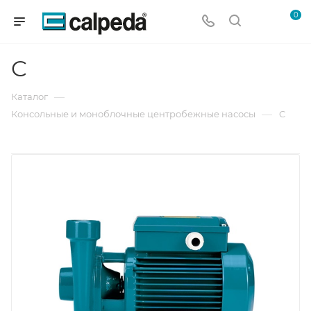
0
C
—
Каталог
—
Консольные и моноблочные центробежные насосы
C