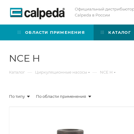
Официальный дистрибьюто
Calpeda в России
ОБЛАСТИ ПРИМЕНЕНИЯ
КАТАЛОГ
NCE H
—
—
Каталог
Циркуляционные насосы
NCE H
По типу
По области применения