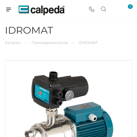
0
IDROMAT
—
—
Каталог
Принадлежности
IDROMAT