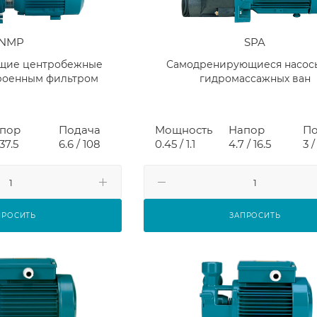
NMP
SPA
щие центробежные
Самодренирующиеся насос
троенным фильтром
гидромассажных ван
пор
Подача
Мощность
Напор
По
 37.5
6.6 / 108
0.45 / 1.1
4.7 / 16.5
3 /
ПРОСИТЬ
ЗАПРОСИТЬ