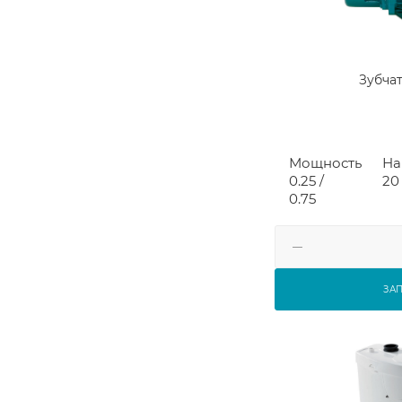
Зубча
Мощность
На
0.25 /
20 
0.75
ЗА