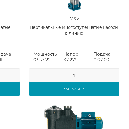
MXV
чатые
Вертикальные многоступенчатые насосы
в линию
дача
Мощность
Напор
Подача
11
0.55 / 22
3 / 275
0.6 / 60
ЗАПРОСИТЬ