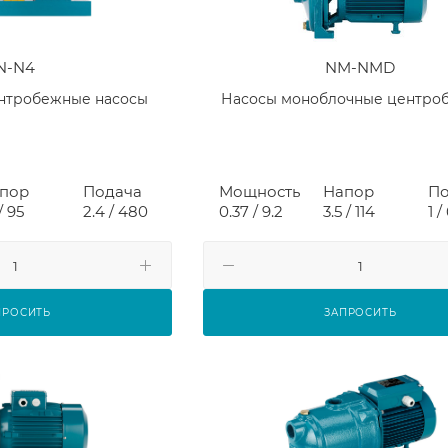
N-N4
NM-NMD
нтробежные насосы
Насосы моноблочные центро
пор
Подача
Мощность
Напор
По
 / 95
2.4 / 480
0.37 / 9.2
3.5 / 114
1 /
ПРОСИТЬ
ЗАПРОСИТЬ