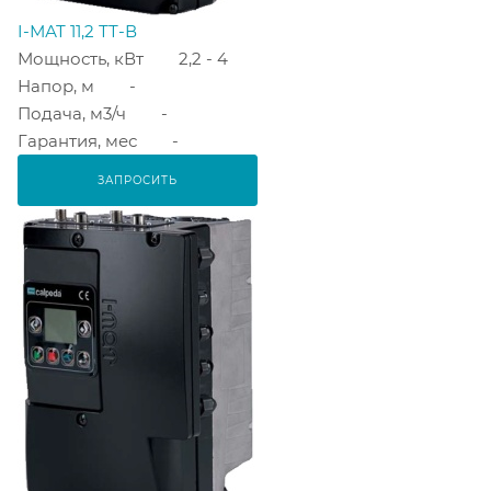
I-МАТ 11,2 ТТ-В
Мощность, кВт
2,2 - 4
Напор, м
-
Подача, м3/ч
-
Гарантия, мес
-
ЗАПРОСИТЬ