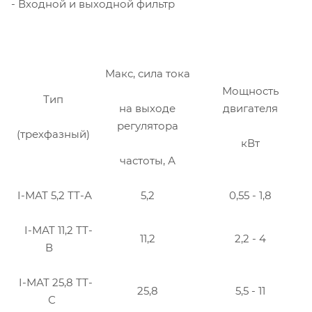
- Входной и выходной фильтр
Макс, сила тока
Мощность
Тип
на выходе
двигателя
регулятора
(трехфазный)
кВт
частоты, А
I-МАТ 5,2 ТТ-А
5,2
0,55 - 1,8
I-МАТ 11,2 ТТ-
11,2
2,2 - 4
В
I-МАТ 25,8 ТТ-
25,8
5,5 - 11
С