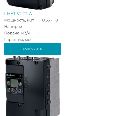
I-МАТ 5,2 ТТ-А
Мощность, кВт
0,55 - 1,8
Напор, м
-
Подача, м3/ч
-
Гарантия, мес
-
ЗАПРОСИТЬ