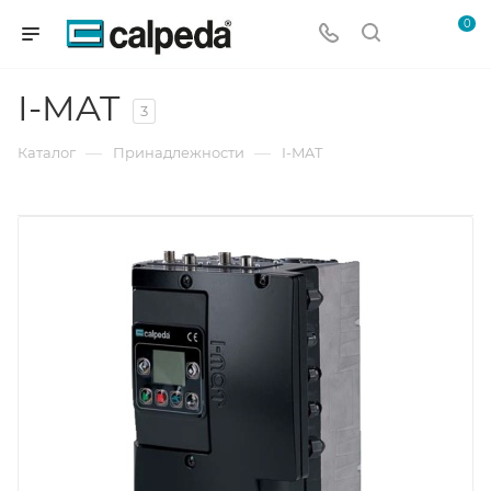
0
I-MAT
3
—
—
Каталог
Принадлежности
I-MAT