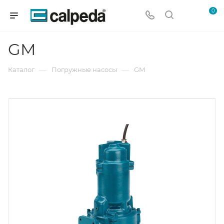
0
GM
—
—
Каталог
Погружные насосы
GM