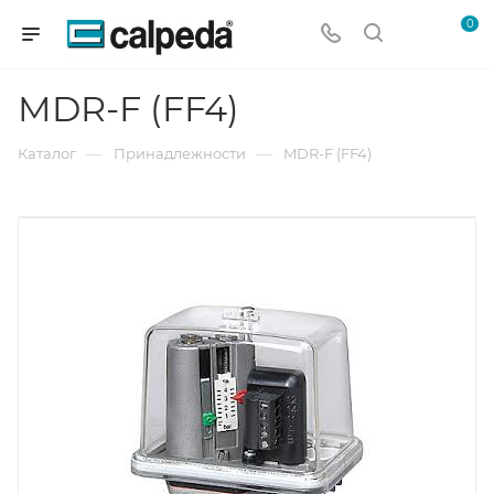
0
MDR-F (FF4)
—
—
Каталог
Принадлежности
MDR-F (FF4)