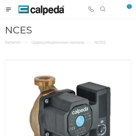
0
NCES
—
—
Каталог
Циркуляционные насосы
NCES