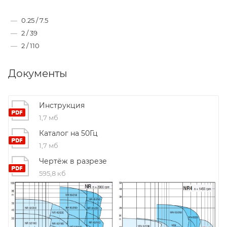
—
0.25 / 7.5
—
2 / 39
—
2 / 110
Документы
Инструкция
1,7 мб
Каталог на 50Гц
1,7 мб
Чертёж в разрезе
595,8 кб