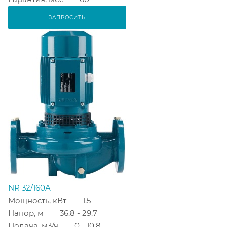
ЗАПРОСИТЬ
NR 32/160A
Мощность, кВт
1.5
Напор, м
36.8 - 29.7
Подача, м3/ч
0 - 10.8