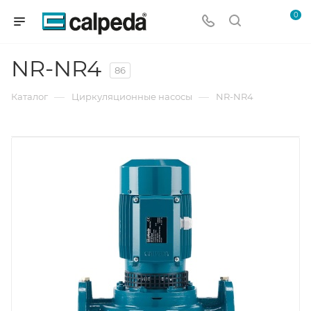
0
NR-NR4
86
—
—
Каталог
Циркуляционные насосы
NR-NR4