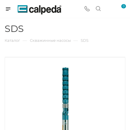
0
SDS
—
—
Каталог
Скважинные насосы
SDS