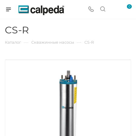
0
CS-R
—
—
Каталог
Скважинные насосы
CS-R